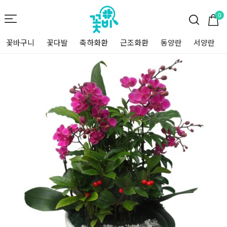
0
꽃바구니
꽃다발
축하화환
근조화환
동양란
서양란