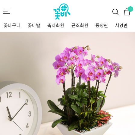
0
꽃바구니
꽃다발
축하화환
근조화환
동양란
서양란