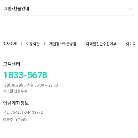
교환/환불안내
회사소개
이용약관
개인정보취급방침
이메일집단수집거부
이미지
고객센터
1833-5678
평일, 토요일/공휴일 08:00 ~ 22:00
365일 연중무휴
입금계좌정보
국민 754201-04-133972
예금주 : (주)꽃비