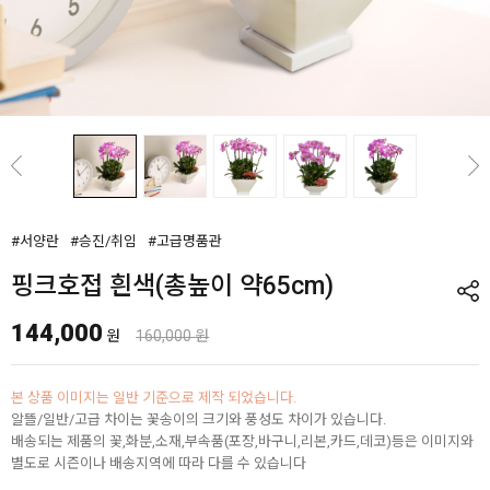
#서양란
#승진/취임
#고급명품관
핑크호접 흰색(총높이 약65cm)
144,000
원
160,000 원
본 상품 이미지는 일반 기준으로 제작 되었습니다.
알뜰/일반/고급 차이는 꽃송이의 크기와 풍성도 차이가 있습니다.
배송되는 제품의 꽃,화분,소재,부속품(포장,바구니,리본,카드,데코)등은 이미지와
별도로 시즌이나 배송지역에 따라 다를 수 있습니다