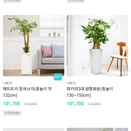
전국당일배송
전국당일배송
BEST
i-0473
i-0472
해피트리 흰색사각(총높이 약
파키라3대 원형화분(총높이
132cm)
130~150cm)
101,700
101,700
113,000
113,000
전국당일배송