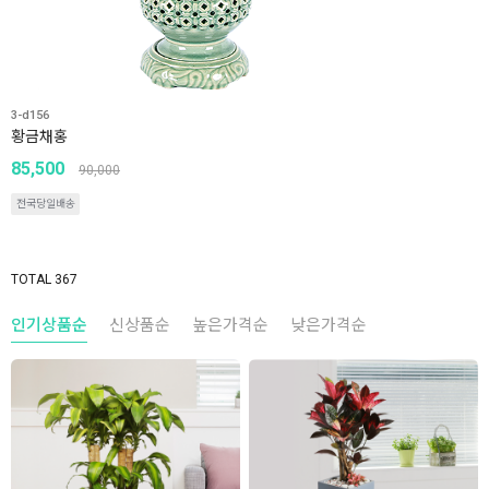
3-d156
황금채홍
85,500
90,000
전국당일배송
TOTAL 367
인기상품순
신상품순
높은가격순
낮은가격순