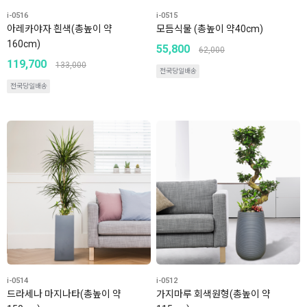
i-0516
i-0515
아레카야자 흰색(총높이 약
모듬식물 (총높이 약40cm)
160cm)
55,800
62,000
119,700
133,000
전국당일배송
전국당일배송
i-0514
i-0512
드라세나 마지나타(총높이 약
가지마루 회색원형(총높이 약