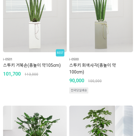
BEST
i-0501
i-0500
스투키 거북손(총높이 약105cm)
스투키 회색사각(총높이 약
100cm)
101,700
113,000
90,000
100,000
전국당일배송