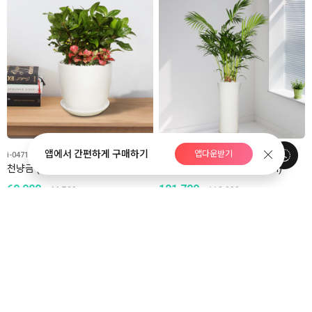
앱에서 간편하게 구매하기
앱다운받기
i-0471
i-0470
천냥금 (총높이 약38cm)
아레카야자 (총높이 약145cm)
60,000
101,700
66,700
113,000
전국당일배송