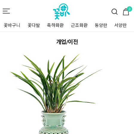
0
꽃바구니
꽃다발
축하화환
근조화환
동양란
서양란
개업/이전