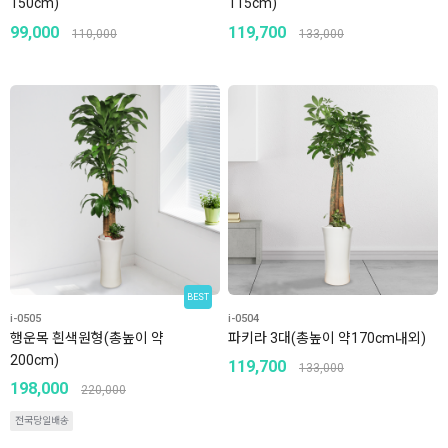
150cm)
115cm)
99,000
119,700
110,000
133,000
BEST
i-0505
i-0504
행운목 흰색원형(총높이 약
파키라 3대(총높이 약170cm내외)
200cm)
119,700
133,000
198,000
220,000
전국당일배송