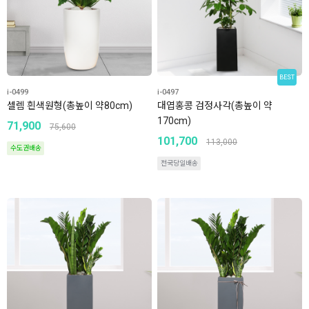
BEST
i-0499
i-0497
셀렘 흰색원형(총높이 약80cm)
대엽홍콩 검정사각(총높이 약
170cm)
71,900
75,600
101,700
113,000
수도권배송
전국당일배송