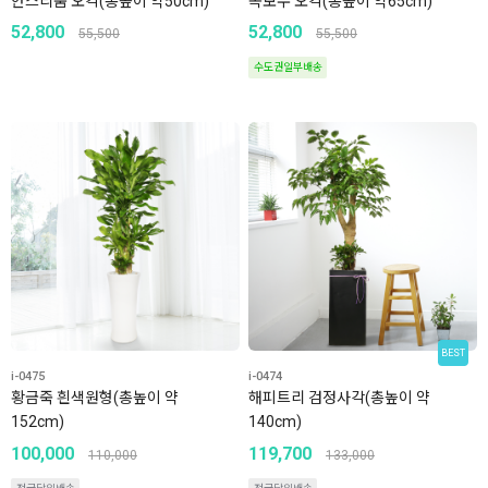
안스리움 오각(총높이 약50cm)
녹보수 오각(총높이 약65cm)
52,800
52,800
55,500
55,500
수도권일부배송
BEST
i-0475
i-0474
황금죽 흰색원형(총높이 약
해피트리 검정사각(총높이 약
152cm)
140cm)
100,000
119,700
110,000
133,000